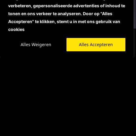
verbeteren, gepersonaliseerde advertenties of inhoud te
tonen en ons verkeer te analyseren. Door op "Alles
Accepteren" te klikken, stemt u in met ons gebruik van
cookies
Alles Weigeren
Alles Accepteren
OFFERTE AANVRAGEN
ParkPoint – Specialist in
Parkeerbeheer, Toegangscontrole en
Terreinbeveiliging
Bent u op zoek naar een betrouwbare partner voor
parkeerbeheer, toegangscontrole of
terreinbeveiliging? ParkPoint adviseert, levert,
monteert en onderhoudt complete oplossingen voor
bedrijven, VvE’s, recreatieparken, campings,
overheden en particulieren in Nederland en België.