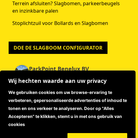
Terrein afsluiten? Slagbomen, parkeerbeugels
en inzinkbare palen
Stoplichtzuil voor Bollards en Slagbomen
DOE DE SLAGBOOM CONFIGURATOR
ParkPoint Benelux BV
4.9
Wij hechten waarde aan uw privacy
Gebaseerd op 59 beoordelingen
powered by
G
o
o
g
l
e
We gebruiken cookies om uw browse-ervaring te
beoordeel ons op
verbeteren, gepersonaliseerde advertenties of inhoud te
tonen en ons verkeer te analyseren. Door op "Alles
Accepteren" te klikken, stemt u in met ons gebruik van
Disclaimer
cookies
Privacyverklaring
Algemene Voorwaarden