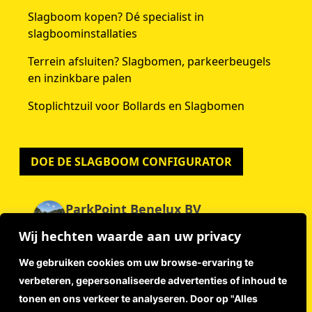
Slagboom kopen? Dé specialist in
slagboominstallaties
Terrein afsluiten? Slagbomen, parkeerbeugels
en inzinkbare palen
Stoplichtzuil voor Bollards en Slagbomen
DOE DE SLAGBOOM CONFIGURATOR
ParkPoint Benelux BV
4.9
Wij hechten waarde aan uw privacy
Gebaseerd op 59 beoordelingen
powered by
G
o
o
g
l
e
We gebruiken cookies om uw browse-ervaring te
beoordeel ons op
verbeteren, gepersonaliseerde advertenties of inhoud te
tonen en ons verkeer te analyseren. Door op "Alles