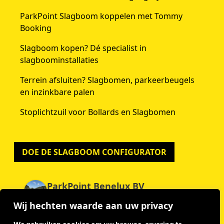
ParkPoint Slagboom koppelen met Tommy
Booking
Slagboom kopen? Dé specialist in
slagboominstallaties
Terrein afsluiten? Slagbomen, parkeerbeugels
en inzinkbare palen
Stoplichtzuil voor Bollards en Slagbomen
DOE DE SLAGBOOM CONFIGURATOR
ParkPoint Benelux BV
4.9
Wij hechten waarde aan uw privacy
Gebaseerd op 59 beoordelingen
powered by
G
o
o
g
l
e