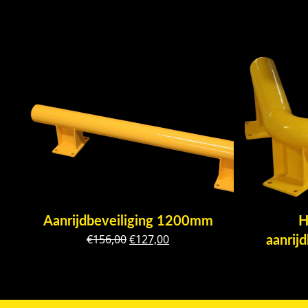
Aanrijdbeveiliging 1200mm
H
Oorspronkelijke
Huidige
€
156,00
€
127,00
aanrij
prijs
prijs
was:
is:
€156,00.
€127,00.