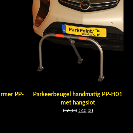
rmer PP-
Parkeerbeugel handmatig PP-H01
met hangslot
nkelijke
uidige
Oorspronkelijke
Huidige
€
65,00
€
40,00
rijs
prijs
prijs
:
was:
is:
24,62.
€65,00.
€40,00.