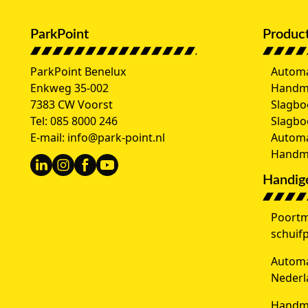
ParkPoint
Produc
ParkPoint Benelux
Automa
Enkweg 35-002
Handm
7383 CW Voorst
Slagbo
Tel:
085 8000 246
Slagb
E-mail:
info@park-point.nl
Automa
Handma
Handige
Poortm
schuif
Automat
Nederl
Handma