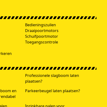
h
Bedieningszuilen
Draaipoortmotors
Schuifpoortmotor
Toegangscontrole
rkeren
Professionele slagboom laten
plaatsen?
agboom en
Parkeerbeugel laten plaatsen?
 rendabel
alen
Inzinkbare palen voor