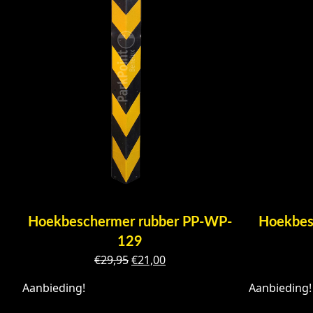
Hoekbeschermer rubber PP-WP-
Hoekbes
129
Oorspronkelijke
Huidige
€
29,95
€
21,00
prijs
prijs
Aanbieding!
Aanbieding!
was:
is:
€29,95.
€21,00.