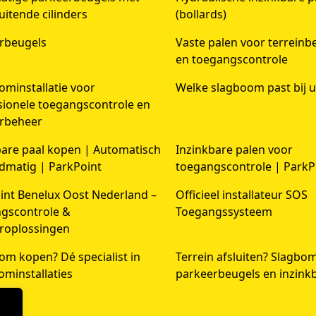
luitende cilinders
(bollards)
rbeugels
Vaste palen voor terreinbe
en toegangscontrole
ominstallatie voor
Welke slagboom past bij u
sionele toegangscontrole en
rbeheer
bare paal kopen | Automatisch
Inzinkbare palen voor
dmatig | ParkPoint
toegangscontrole | ParkP
int Benelux Oost Nederland –
Officieel installateur SOS
gscontrole &
Toegangssysteem
roplossingen
om kopen? Dé specialist in
Terrein afsluiten? Slagbo
ominstallaties
parkeerbeugels en inzink