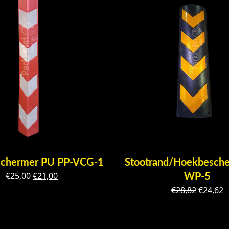
chermer PU PP-VCG-1
Stootrand/Hoekbesche
Oorspronkelijke
Huidige
€
25,00
€
21,00
WP-5
prijs
prijs
Oorspro
H
€
28,82
€
24,62
was:
is:
prijs
p
€25,00.
€21,00.
was:
is
€28,82.
€