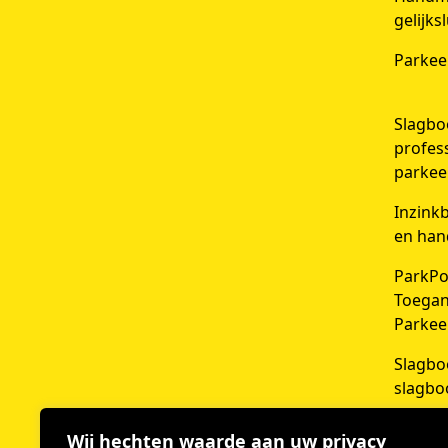
gelijks
Parkee
Slagbo
profes
parkee
Inzink
en han
ParkPo
Toegan
Parkee
Slagbo
slagbo
Wij hechten waarde aan uw privacy