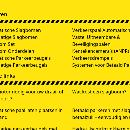
ten
tische Slagbomen
Verkeerspaal Automatisc
atige Slagbomen
Vaste, Uitneembare &
om Set
Beveiligingspalen
oom Onderdelen
Kentekencamera’s (ANPR)
tische Parkeerbeugels
Verkeersdrempels
tige Parkeerbeugels
Systemen voor Betaald Pa
 links
otor nodig voor uw draai- of
Wat kost een slagboom?
poort?
ische paal laten plaatsen in
Betaald parkeren met sl
and
betaalzuil – eenvoudig en
tige parkeerbeugels met
Hydraulische inzinkbare p