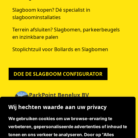
Slagboom kopen? Dé specialist in
slagboominstallaties
Terrein afsluiten? Slagbomen, parkeerbeugels
en inzinkbare palen
Stoplichtzuil voor Bollards en Slagbomen
DOE DE SLAGBOOM CONFIGURATOR
ParkPoint Benelux BV
4.9
Wij hechten waarde aan uw privacy
Gebaseerd op 59 beoordelingen
powered by
G
o
o
g
l
e
We gebruiken cookies om uw browse-ervaring te
beoordeel ons op
verbeteren, gepersonaliseerde advertenties of inhoud te
tonen en ons verkeer te analyseren. Door op "Alles