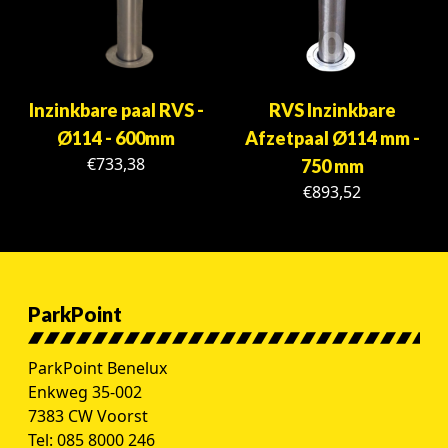
Inzinkbare paal RVS -
RVS Inzinkbare
Ø114 - 600mm
Afzetpaal Ø114 mm -
€
733,38
750 mm
€
893,52
ParkPoint
ParkPoint Benelux
Enkweg 35-002
7383 CW Voorst
Tel:
085 8000 246