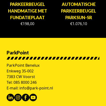
PARKEERBEUGEL
AUTOMATISCHE
HANDMATIGE MET
PARKEERBEUGEL
FUNDATIEPLAAT
PARKSUN-SR
€
198,00
€
1.076,10
ParkPoint
ParkPoint Benelux
Enkweg 35-002
7383 CW Voorst
Tel:
085 8000 246
E-mail:
info@park-point.nl