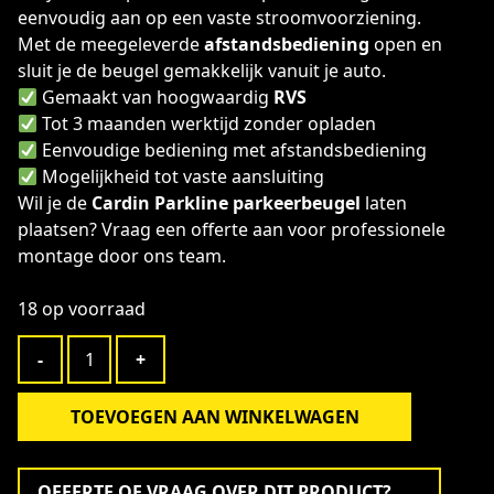
eenvoudig aan op een vaste stroomvoorziening.
Met de meegeleverde
afstandsbediening
open en
sluit je de beugel gemakkelijk vanuit je auto.
Gemaakt van hoogwaardig
RVS
Tot 3 maanden werktijd zonder opladen
Eenvoudige bediening met afstandsbediening
Mogelijkheid tot vaste aansluiting
Wil je de
Cardin Parkline parkeerbeugel
laten
plaatsen? Vraag een offerte aan voor professionele
montage door ons team.
18 op voorraad
Automatische
-
+
Parkeerbeugel
Parkline
aantal
TOEVOEGEN AAN WINKELWAGEN
Alternative:
OFFERTE OF VRAAG OVER DIT PRODUCT?