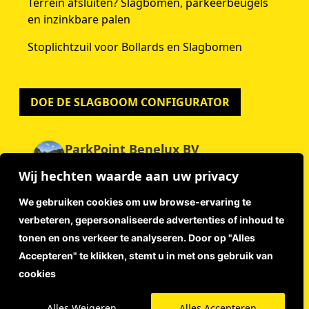
Terrein afsluiten? Slagbomen, parkeerbeugels
en inzinkbare palen
Stoplichtzuil voor Bollards en Slagbomen
DOE DE SLAGBOOM CONFIGURATOR
ParkPoint Benelux BV
4.9
Wij hechten waarde aan uw privacy
Gebaseerd op 59 beoordelingen
powered by
G
o
o
g
l
e
We gebruiken cookies om uw browse-ervaring te
beoordeel ons op
verbeteren, gepersonaliseerde advertenties of inhoud te
tonen en ons verkeer te analyseren. Door op "Alles
Accepteren" te klikken, stemt u in met ons gebruik van
Disclaimer
cookies
Privacyverklaring
Algemene Voorwaarden
© 2026 ParkPoint Benelux | Webdesign:
Lutim Creatief
Alles Weigeren
Alles Accepteren