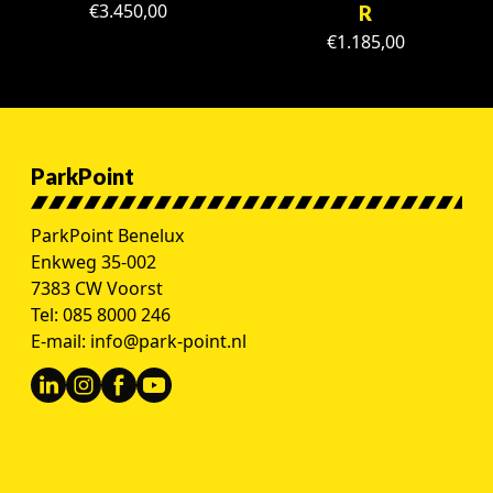
€
3.450,00
R
€
1.185,00
ParkPoint
ParkPoint Benelux
Enkweg 35-002
7383 CW Voorst
Tel:
085 8000 246
E-mail:
info@park-point.nl