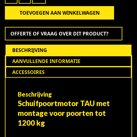
Kg
TAU
TOEVOEGEN AAN WINKELWAGEN
-
Alternative:
Master12Q
-
OFFERTE OF VRAAG OVER DIT PRODUCT?
Speed
aantal
BESCHRIJVING
AANVULLENDE INFORMATIE
ACCESSOIRES
Beschrijving
Schuifpoortmotor TAU met
montage voor poorten tot
1200 kg