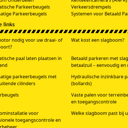
oom Onderdelen
Kentekencamera’s (ANPR)
tische Parkeerbeugels
Verkeersdrempels
tige Parkeerbeugels
Systemen voor Betaald Pa
 links
otor nodig voor uw draai- of
Wat kost een slagboom?
poort?
ische paal laten plaatsen in
Betaald parkeren met sl
and
betaalzuil – eenvoudig en
tige parkeerbeugels met
Hydraulische inzinkbare p
luitende cilinders
(bollards)
rbeugels
Vaste palen voor terreinbe
en toegangscontrole
ominstallatie voor
Welke slagboom past bij u
sionele toegangscontrole en
rbeheer