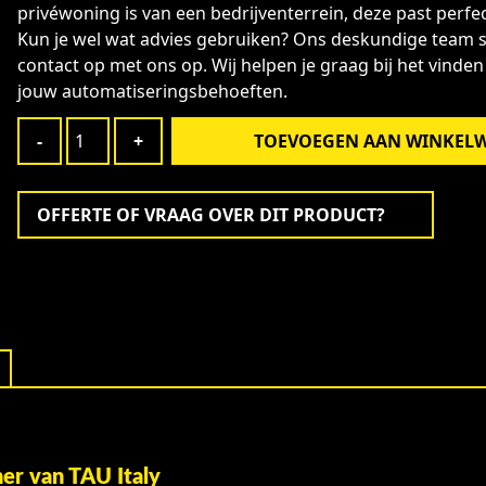
privéwoning is van een bedrijventerrein, deze past perfe
Kun je wel wat advies gebruiken? Ons deskundige team s
contact op met ons op. Wij helpen je graag bij het vinden
jouw automatiseringsbehoeften.
Schuifpoortopener
-
+
TOEVOEGEN AAN WINKEL
600
Kg
Alternative:
set
OFFERTE OF VRAAG OVER DIT PRODUCT?
compleet
350T-
ONE6B
aantal
er van TAU Italy