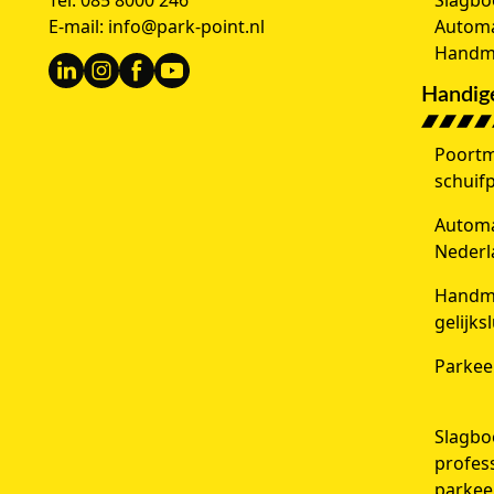
Tel:
085 8000 246
Slagb
E-mail:
info@park-point.nl
Automa
Handma
Handige
Poortm
schuif
Automat
Nederl
Handma
gelijks
Parkee
Slagbo
profes
parkee