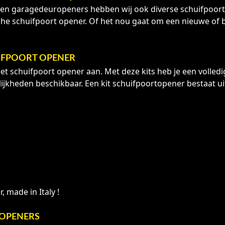
n garagedeuropeners hebben wij ook diverse schuifpoortope
che schuifpoort opener. Of het nou gaat om een nieuwe of b
UIFPOORT OPENER
set schuifpoort opener aan. Met deze kits heb je een volled
lijkheden beschikbaar. Een kit schuifpoortopener bestaat ui
, made in Italy !
TOPENERS