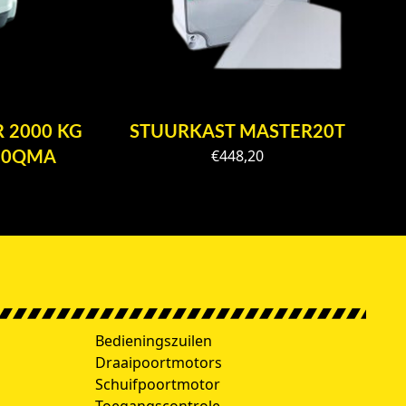
 2000 KG
STUURKAST MASTER20T
€
448,20
20QMA
h
Bedieningszuilen
Draaipoortmotors
Schuifpoortmotor