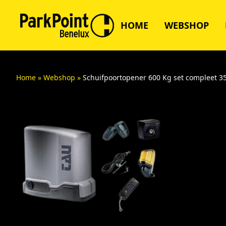
HOME
WEBSHOP
Home
»
Webshop
»
Schuifpoortopener 600 Kg set compleet 