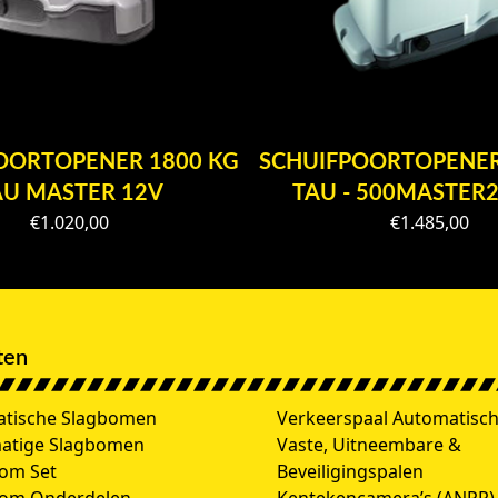
OORTOPENER 1800 KG
SCHUIFPOORTOPENER
AU MASTER 12V
TAU - 500MASTER
€
1.020,00
€
1.485,00
ten
tische Slagbomen
Verkeerspaal Automatisc
atige Slagbomen
Vaste, Uitneembare &
om Set
Beveiligingspalen