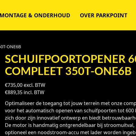
MONTAGE & ONDERHOUD
OVER PARKPOINT
350T-ONE6B
SCHUIFPOORTOPENER 60
COMPLEET 350T-ONE6B
€
735,00
excl. BTW
€
889,35
incl. BTW
Optimaliseer de toegang tot jouw terrein met onze comp
voor het automatisch openen van schuifpoorten tot 600 
zich door zijn innovatief ontwerp en biedt betrouwbaarhei
De motor is handmatig ontgrendelbaar bij stroomuitval,
optioneel een noodstroom-accu met lader worden ingeb