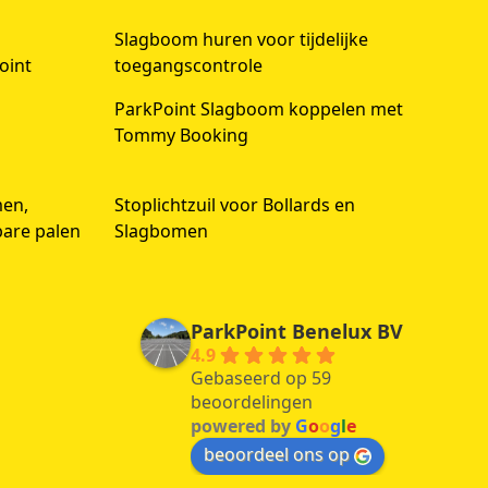
Slagboom huren voor tijdelijke
oint
toegangscontrole
ParkPoint Slagboom koppelen met
Tommy Booking
men,
Stoplichtzuil voor Bollards en
bare palen
Slagbomen
ParkPoint Benelux BV
4.9
Gebaseerd op 59
beoordelingen
powered by
G
o
o
g
l
e
beoordeel ons op