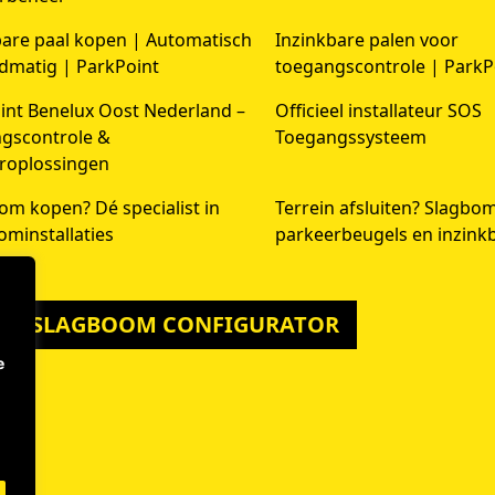
bare paal kopen | Automatisch
Inzinkbare palen voor
dmatig | ParkPoint
toegangscontrole | ParkP
int Benelux Oost Nederland –
Officieel installateur SOS
gscontrole &
Toegangssysteem
roplossingen
om kopen? Dé specialist in
Terrein afsluiten? Slagbo
ominstallaties
parkeerbeugels en inzink
 DE SLAGBOOM CONFIGURATOR
e