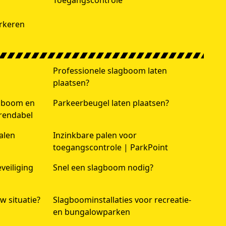
Toegangscontrole
rkeren
Professionele slagboom laten
plaatsen?
agboom en
Parkeerbeugel laten plaatsen?
 rendabel
alen
Inzinkbare palen voor
toegangscontrole | ParkPoint
veiliging
Snel een slagboom nodig?
w situatie?
Slagboominstallaties voor recreatie-
en bungalowparken