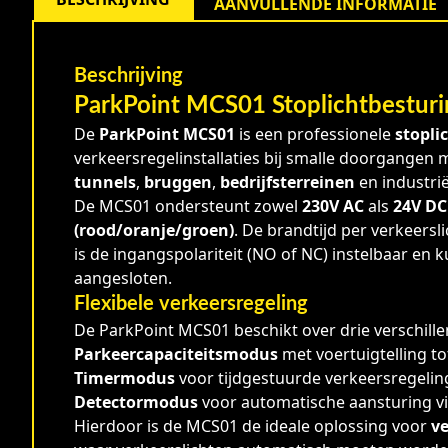
AANVULLENDE INFORMATIE
Beschrijving
ParkPoint MCS01 Stoplichtbesturin
De
ParkPoint MCS01
is een professionele
stopli
verkeersregelinstallaties bij smalle doorgangen m
tunnels
,
bruggen
,
bedrijfsterreinen
en industrië
De MCS01 ondersteunt zowel
230V AC
als
24V DC
(rood/oranje/groen)
. De brandtijd per verkeers
is de ingangspolariteit (NO of NC) instelbaar en
aangesloten.
Flexibele verkeersregeling
De ParkPoint MCS01 beschikt over drie verschille
Parkeercapaciteitsmodus
met voertuigtelling to
Timermodus
voor tijdgestuurde verkeersregelin
Detectormodus
voor automatische aansturing via
Hierdoor is de MCS01 de ideale oplossing voor
ve