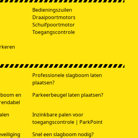
h
Bedieningszuilen
Draaipoortmotors
Schuifpoortmotor
Toegangscontrole
rkeren
Professionele slagboom laten
plaatsen?
agboom en
Parkeerbeugel laten plaatsen?
 rendabel
alen
Inzinkbare palen voor
toegangscontrole | ParkPoint
veiliging
Snel een slagboom nodig?