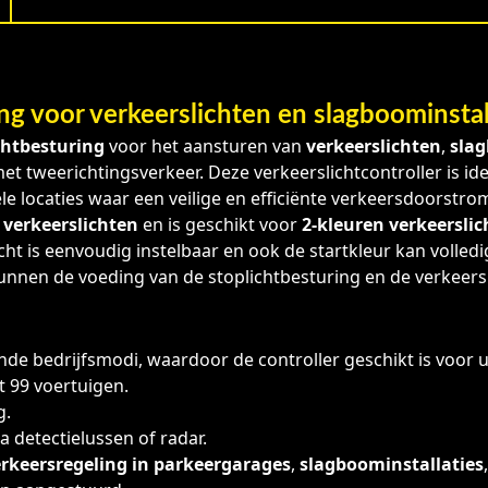
g voor verkeerslichten en slagboominstal
chtbesturing
voor het aansturen van
verkeerslichten
,
slag
et tweerichtingsverkeer. Deze verkeerslichtcontroller is id
le locaties waar een veilige en efficiënte verkeersdoorstrom
 verkeerslichten
en is geschikt voor
2-kleuren verkeerslic
licht is eenvoudig instelbaar en ook de startkleur kan vol
 kunnen de voeding van de stoplichtbesturing en de verkeer
nde bedrijfsmodi, waardoor de controller geschikt is voor
t 99 voertuigen.
g.
 detectielussen of radar.
rkeersregeling in parkeergarages
,
slagboominstallaties