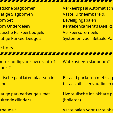
tische Slagbomen
Verkeerspaal Automatisc
atige Slagbomen
Vaste, Uitneembare &
om Set
Beveiligingspalen
oom Onderdelen
Kentekencamera’s (ANPR)
tische Parkeerbeugels
Verkeersdrempels
tige Parkeerbeugels
Systemen voor Betaald Pa
 links
otor nodig voor uw draai- of
Wat kost een slagboom?
poort?
ische paal laten plaatsen in
Betaald parkeren met sl
and
betaalzuil – eenvoudig en
tige parkeerbeugels met
Hydraulische inzinkbare p
luitende cilinders
(bollards)
rbeugels
Vaste palen voor terreinbe