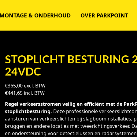
MONTAGE & ONDERHOUD
OVER PARKPOINT
STOPLICHT BESTURING 2
24VDC
€
365,00
excl. BTW
€
441,65
incl. BTW
Regel verkeersstromen veilig en efficiënt met de Par
stoplichtbesturing.
Deze professionele verkeerslichtcont
aansturen van verkeerslichten bij slagboominstallaties, 
bruggen en andere locaties met tweerichtingsverkeer. Dan
en ondersteuning voor detectielussen en radarsystemen