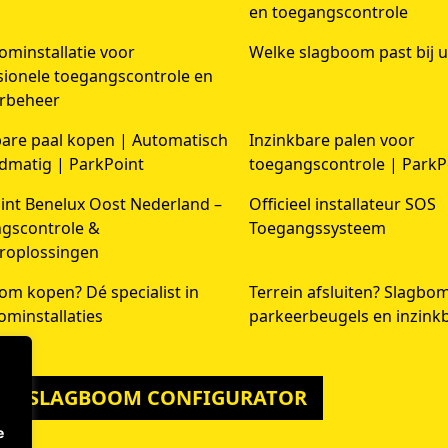
en toegangscontrole
ominstallatie voor
Welke slagboom past bij u
sionele toegangscontrole en
rbeheer
bare paal kopen | Automatisch
Inzinkbare palen voor
dmatig | ParkPoint
toegangscontrole | ParkP
int Benelux Oost Nederland –
Officieel installateur SOS
gscontrole &
Toegangssysteem
roplossingen
om kopen? Dé specialist in
Terrein afsluiten? Slagbo
ominstallaties
parkeerbeugels en inzink
 DE SLAGBOOM CONFIGURATOR
e