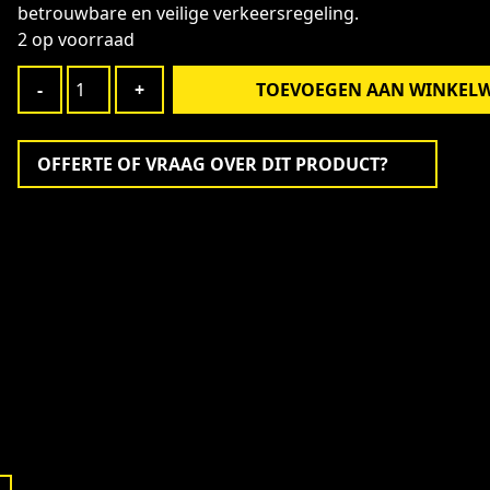
betrouwbare en veilige verkeersregeling.
2 op voorraad
Stoplicht
-
+
TOEVOEGEN AAN WINKEL
besturing
230Vac
Alternative:
/
OFFERTE OF VRAAG OVER DIT PRODUCT?
24Vdc
aantal