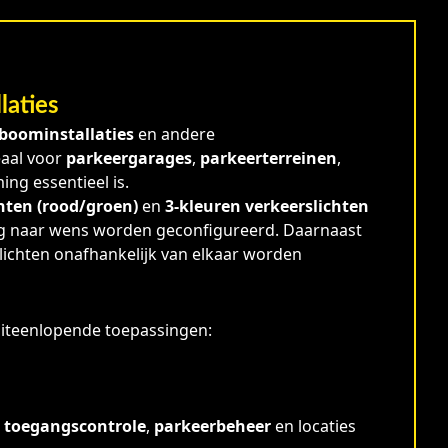
laties
boominstallaties
en andere
eaal voor
parkeergarages
,
parkeerterreinen
,
ing essentieel is.
hten (rood/groen)
en
3-kleuren verkeerslichten
ledig naar wens worden geconfigureerd. Daarnaast
slichten onafhankelijk van elkaar worden
 uiteenlopende toepassingen:
,
toegangscontrole
,
parkeerbeheer
en locaties