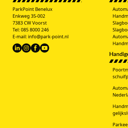
ParkPoint Benelux
Automa
Enkweg 35-002
Handm
7383 CW Voorst
Slagbo
Tel:
085 8000 246
Slagb
E-mail:
info@park-point.nl
Automa
Handma
Handige
Poortm
schuif
Automat
Nederl
Handma
gelijks
Parkee