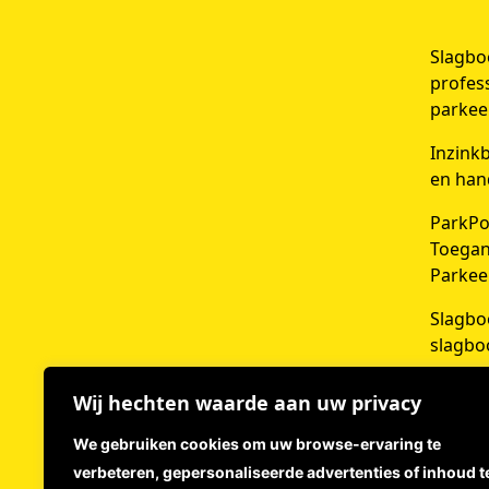
Slagbo
profes
parkee
Inzink
en han
ParkPo
Toegan
Parkee
Slagbo
slagbo
Wij hechten waarde aan uw privacy
DOE
We gebruiken cookies om uw browse-ervaring te
verbeteren, gepersonaliseerde advertenties of inhoud t