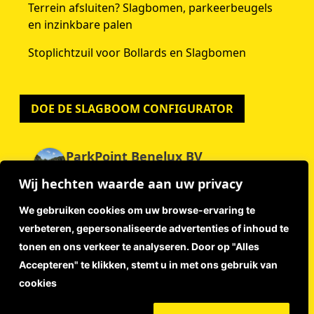
Terrein afsluiten? Slagbomen, parkeerbeugels
en inzinkbare palen
Stoplichtzuil voor Bollards en Slagbomen
DOE DE SLAGBOOM CONFIGURATOR
ParkPoint Benelux BV
4.9
Wij hechten waarde aan uw privacy
Gebaseerd op 59 beoordelingen
powered by
G
o
o
g
l
e
We gebruiken cookies om uw browse-ervaring te
beoordeel ons op
verbeteren, gepersonaliseerde advertenties of inhoud te
tonen en ons verkeer te analyseren. Door op "Alles
Accepteren" te klikken, stemt u in met ons gebruik van
Disclaimer
cookies
Privacyverklaring
Algemene Voorwaarden