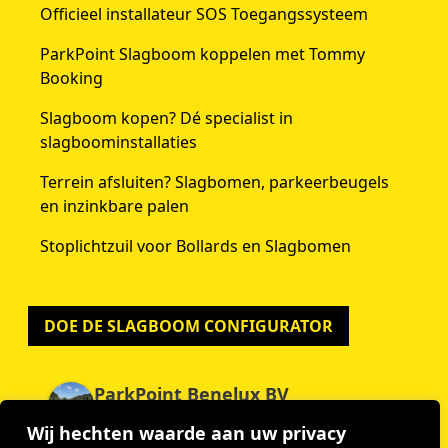
Officieel installateur SOS Toegangssysteem
ParkPoint Slagboom koppelen met Tommy
Booking
Slagboom kopen? Dé specialist in
slagboominstallaties
Terrein afsluiten? Slagbomen, parkeerbeugels
en inzinkbare palen
Stoplichtzuil voor Bollards en Slagbomen
DOE DE SLAGBOOM CONFIGURATOR
ParkPoint Benelux BV
4.9
Wij hechten waarde aan uw privacy
Gebaseerd op 59 beoordelingen