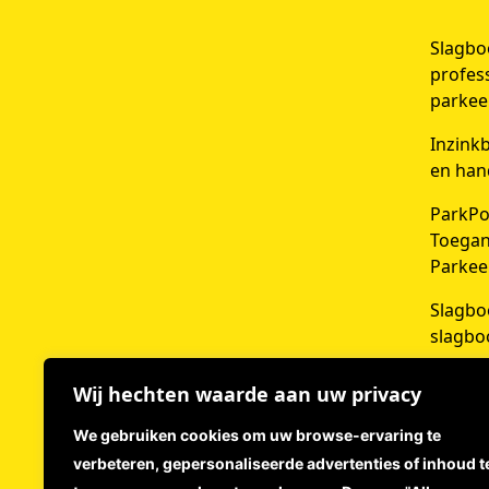
Slagbo
profes
parkee
Inzink
en han
ParkPo
Toegan
Parkee
Slagbo
slagbo
Wij hechten waarde aan uw privacy
DOE
We gebruiken cookies om uw browse-ervaring te
verbeteren, gepersonaliseerde advertenties of inhoud t