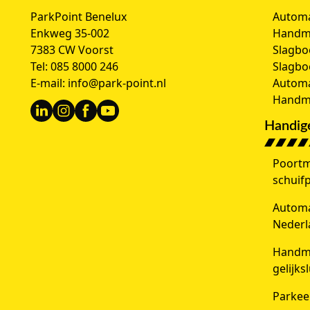
ParkPoint Benelux
Automa
Enkweg 35-002
Handm
7383 CW Voorst
Slagbo
Tel:
085 8000 246
Slagb
E-mail:
info@park-point.nl
Automa
Handma
Handige
Poortm
schuif
Automat
Nederl
Handma
gelijks
Parkee