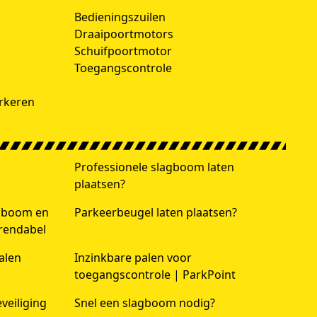
h
Bedieningszuilen
Draaipoortmotors
Schuifpoortmotor
Toegangscontrole
rkeren
Professionele slagboom laten
plaatsen?
agboom en
Parkeerbeugel laten plaatsen?
 rendabel
alen
Inzinkbare palen voor
toegangscontrole | ParkPoint
veiliging
Snel een slagboom nodig?