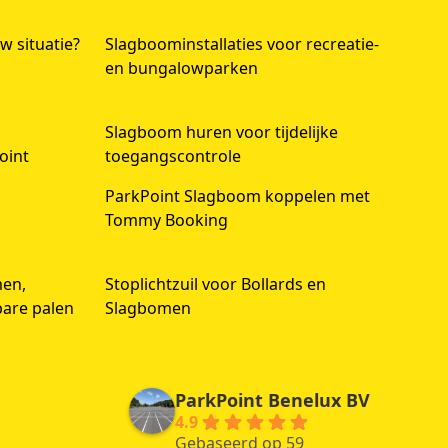
w situatie?
Slagboominstallaties voor recreatie-
en bungalowparken
Slagboom huren voor tijdelijke
oint
toegangscontrole
ParkPoint Slagboom koppelen met
Tommy Booking
men,
Stoplichtzuil voor Bollards en
bare palen
Slagbomen
ParkPoint Benelux BV
4.9
Gebaseerd op 59