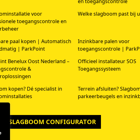
en toegangscontrole
ominstallatie voor
Welke slagboom past bij u
sionele toegangscontrole en
rbeheer
bare paal kopen | Automatisch
Inzinkbare palen voor
dmatig | ParkPoint
toegangscontrole | ParkP
int Benelux Oost Nederland –
Officieel installateur SOS
gscontrole &
Toegangssysteem
roplossingen
om kopen? Dé specialist in
Terrein afsluiten? Slagbo
ominstallaties
parkeerbeugels en inzink
 DE SLAGBOOM CONFIGURATOR
e