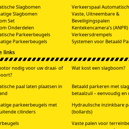
tische Slagbomen
Verkeerspaal Automatisc
atige Slagbomen
Vaste, Uitneembare &
om Set
Beveiligingspalen
oom Onderdelen
Kentekencamera’s (ANPR)
tische Parkeerbeugels
Verkeersdrempels
tige Parkeerbeugels
Systemen voor Betaald Pa
 links
otor nodig voor uw draai- of
Wat kost een slagboom?
poort?
ische paal laten plaatsen in
Betaald parkeren met sl
and
betaalzuil – eenvoudig en
tige parkeerbeugels met
Hydraulische inzinkbare p
luitende cilinders
(bollards)
rbeugels
Vaste palen voor terreinbe