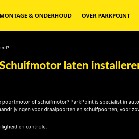
MONTAGE & ONDERHOUD
OVER PARKPOINT
land?
Schuifmotor laten installere
poortmotor of schuifmotor? ParkPoint is specialist in au
ndrijvingen voor draaipoorten en schuifpoorten, voor zowe
ligheid en controle.