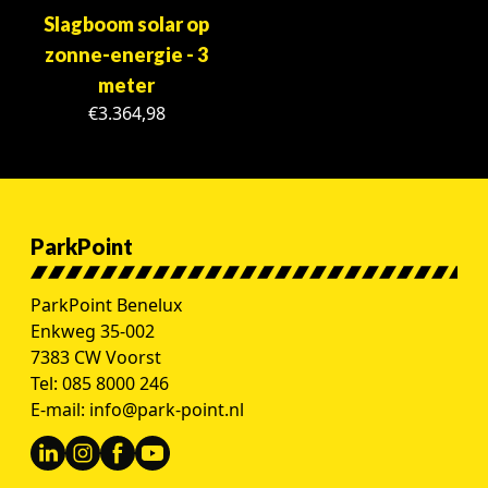
Slagboom solar op
zonne-energie - 3
meter
€
3.364,98
ParkPoint
ParkPoint Benelux
Enkweg 35-002
7383 CW Voorst
Tel:
085 8000 246
E-mail:
info@park-point.nl