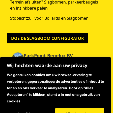
Terrein afsluiten? Slagbomen, parkeerbeugels
en inzinkbare palen
Stoplichtzuil voor Bollards en Slagbomen
DOE DE SLAGBOOM CONFIGURATOR
ParkPoint Benelux BV
4.9
Wij hechten waarde aan uw privacy
Gebaseerd op 59 beoordelingen
powered by
G
o
o
g
l
e
We gebruiken cookies om uw browse-ervaring te
beoordeel ons op
verbeteren, gepersonaliseerde advertenties of inhoud te
tonen en ons verkeer te analyseren. Door op "Alles
Accepteren" te klikken, stemt u in met ons gebruik van
Disclaimer
cookies
Privacyverklaring
Algemene Voorwaarden
© 2026 ParkPoint Benelux | Webdesign:
Lutim Creatief