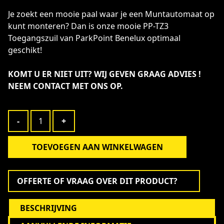
Je zoekt een mooie paal waar je een Muntautomaat op
kunt monteren? Dan is onze mooie PP-TZ3
Toegangszuil van ParkPoint Benelux optimaal
geschikt!
KOMT U ER NIET UIT? WIJ GEVEN GRAAG ADVIES !
NEEM
CONTACT
MET ONS OP.
Toegangszuil
-
+
staal
met
afdakje
TOEVOEGEN AAN WINKELWAGEN
PP-
Alternative:
TZ3
(1650
OFFERTE OF VRAAG OVER DIT PRODUCT?
mm
hoog)
aantal
BESCHRIJVING