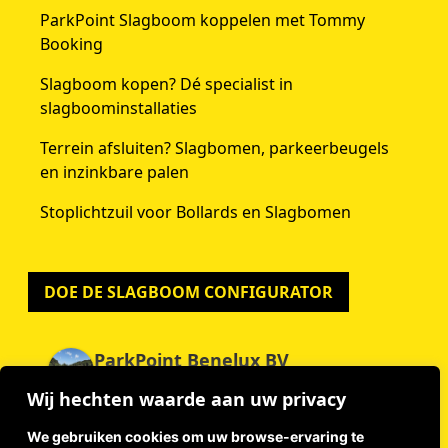
ParkPoint Slagboom koppelen met Tommy
Booking
Slagboom kopen? Dé specialist in
slagboominstallaties
Terrein afsluiten? Slagbomen, parkeerbeugels
en inzinkbare palen
Stoplichtzuil voor Bollards en Slagbomen
DOE DE SLAGBOOM CONFIGURATOR
ParkPoint Benelux BV
4.9
Wij hechten waarde aan uw privacy
Gebaseerd op 59 beoordelingen
powered by
G
o
o
g
l
e
We gebruiken cookies om uw browse-ervaring te