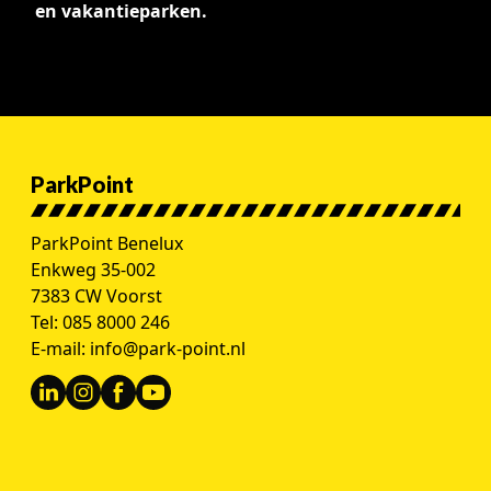
en vakantieparken.
ParkPoint
ParkPoint Benelux
Enkweg 35-002
7383 CW Voorst
Tel:
085 8000 246
E-mail:
info@park-point.nl