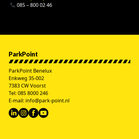
085 – 800 02 46
ParkPoint
ParkPoint Benelux
Enkweg 35-002
7383 CW Voorst
Tel:
085 8000 246
E-mail:
info@park-point.nl