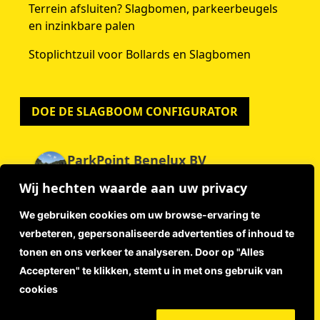
Terrein afsluiten? Slagbomen, parkeerbeugels
en inzinkbare palen
Stoplichtzuil voor Bollards en Slagbomen
DOE DE SLAGBOOM CONFIGURATOR
ParkPoint Benelux BV
4.9
Wij hechten waarde aan uw privacy
Gebaseerd op 59 beoordelingen
powered by
G
o
o
g
l
e
We gebruiken cookies om uw browse-ervaring te
beoordeel ons op
verbeteren, gepersonaliseerde advertenties of inhoud te
tonen en ons verkeer te analyseren. Door op "Alles
Accepteren" te klikken, stemt u in met ons gebruik van
Disclaimer
cookies
Privacyverklaring
Algemene Voorwaarden