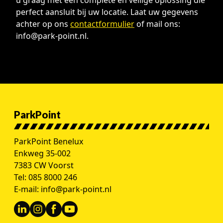
u graag met een complete en veilige oplossing die
perfect aansluit bij uw locatie. Laat uw gegevens
achter op ons
contactformulier
of mail ons:
info@park-point.nl.
ParkPoint
ParkPoint Benelux
Enkweg 35-002
7383 CW Voorst
Tel:
085 8000 246
E-mail:
info@park-point.nl