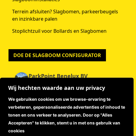
Terrein afsluiten? Slagbomen, parkeerbeugels
en inzinkbare palen
Stoplichtzuil voor Bollards en Slagbomen
DOE DE SLAGBOOM CONFIGURATOR
ParkPoint Benelux BV
4.9
Wij hechten waarde aan uw privacy
Gebaseerd op 59 beoordelingen
powered by
G
o
o
g
l
e
We gebruiken cookies om uw browse-ervaring te
beoordeel ons op
verbeteren, gepersonaliseerde advertenties of inhoud te
tonen en ons verkeer te analyseren. Door op "Alles
Accepteren" te klikken, stemt u in met ons gebruik van
Disclaimer
cookies
Privacyverklaring