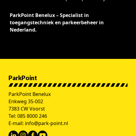
ParkPoint Benelux – Specialist in
toegangstechniek en parkeerbeheer in
Nederland.
ParkPoint
ParkPoint Benelux
Enkweg 35-002
7383 CW Voorst
Tel:
085 8000 246
E-mail:
info@park-point.nl