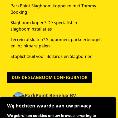
ParkPoint Slagboom koppelen met Tommy
Booking
Slagboom kopen? Dé specialist in
slagboominstallaties
Terrein afsluiten? Slagbomen, parkeerbeugels
en inzinkbare palen
Stoplichtzuil voor Bollards en Slagbomen
DOE DE SLAGBOOM CONFIGURATOR
ParkPoint Benelux BV
4.9
Wij hechten waarde aan uw privacy
Gebaseerd op 59 beoordelingen
powered by
G
o
o
g
l
e
We gebruiken cookies om uw browse-ervaring te