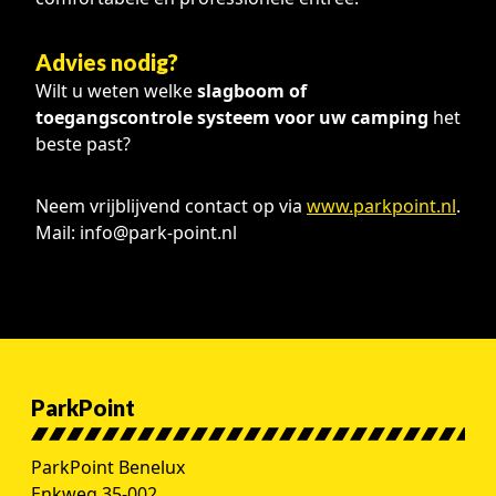
Advies nodig?
Wilt u weten welke
slagboom of
toegangscontrole systeem voor uw camping
het
beste past?
Neem vrijblijvend contact op via
www.parkpoint.nl
.
Mail: info@park-point.nl
ParkPoint
ParkPoint Benelux
Enkweg 35-002