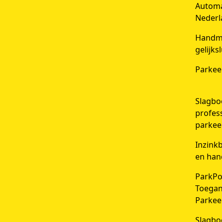
Automat
Nederl
Handma
gelijks
Parkee
Slagbo
profes
parkee
Inzink
en han
ParkPo
Toegan
Parkee
Slagbo