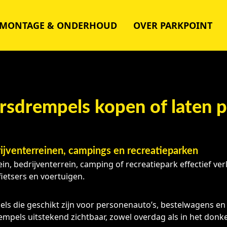
MONTAGE & ONDERHOUD
OVER PARKPOINT
rsdrempels kopen of laten p
ijventerreinen, campings en recreatieparken
ein, bedrijventerrein, camping of recreatiepark effectief 
ietsers en voertuigen.
s die geschikt zijn voor personenauto’s, bestelwagens en 
empels uitstekend zichtbaar, zowel overdag als in het donke