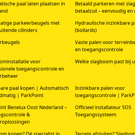
ische paal laten plaatsen in
Betaald parkeren met sl
and
betaalzuil – eenvoudig en
tige parkeerbeugels met
Hydraulische inzinkbare p
luitende cilinders
(bollards)
rbeugels
Vaste palen voor terreinbe
en toegangscontrole
ominstallatie voor
Welke slagboom past bij u
sionele toegangscontrole en
rbeheer
bare paal kopen | Automatisch
Inzinkbare palen voor
dmatig | ParkPoint
toegangscontrole | ParkP
int Benelux Oost Nederland –
Officieel installateur SOS
gscontrole &
Toegangssysteem
roplossingen
om kopen? Dé specialist in
Terrein afsluiten? Slagbo