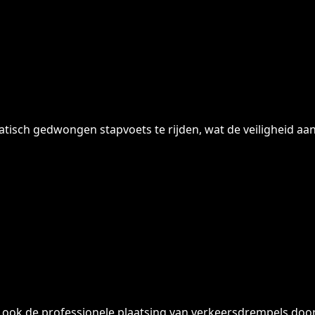
sch gedwongen stapvoets te rijden, wat de veiligheid aanz
 ook de professionele plaatsing van verkeersdrempels door