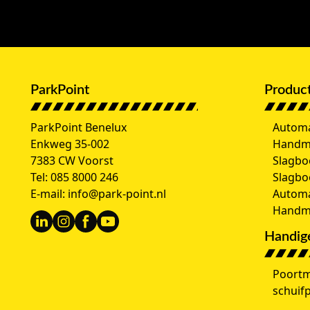
ParkPoint
Produc
ParkPoint Benelux
Automa
Enkweg 35-002
Handm
7383 CW Voorst
Slagbo
Tel:
085 8000 246
Slagb
E-mail:
info@park-point.nl
Automa
Handma
Handige
Poortm
schuif