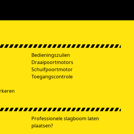
h
Bedieningszuilen
Draaipoortmotors
Schuifpoortmotor
Toegangscontrole
rkeren
Professionele slagboom laten
plaatsen?