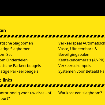
ten
tische Slagbomen
Verkeerspaal Automatisc
atige Slagbomen
Vaste, Uitneembare &
om Set
Beveiligingspalen
oom Onderdelen
Kentekencamera’s (ANPR)
tische Parkeerbeugels
Verkeersdrempels
tige Parkeerbeugels
Systemen voor Betaald Pa
 links
otor nodig voor uw draai- of
Wat kost een slagboom?
poort?