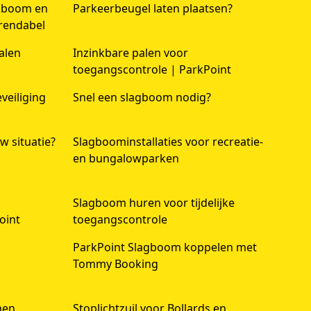
agboom en
Parkeerbeugel laten plaatsen?
 rendabel
alen
Inzinkbare palen voor
toegangscontrole | ParkPoint
veiliging
Snel een slagboom nodig?
w situatie?
Slagboominstallaties voor recreatie-
en bungalowparken
Slagboom huren voor tijdelijke
oint
toegangscontrole
ParkPoint Slagboom koppelen met
Tommy Booking
men,
Stoplichtzuil voor Bollards en